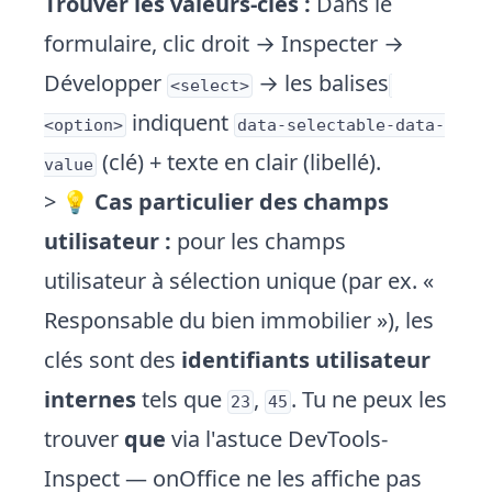
Trouver les valeurs-clés :
Dans le
formulaire, clic droit → Inspecter →
Développer
→ les balises
<select>
indiquent
<option>
data-selectable-data-
(clé) + texte en clair (libellé).
value
> 💡
Cas particulier des champs
utilisateur :
pour les champs
utilisateur à sélection unique (par ex. «
Responsable du bien immobilier »), les
clés sont des
identifiants utilisateur
internes
tels que
,
. Tu ne peux les
23
45
trouver
que
via l'astuce DevTools-
Inspect — onOffice ne les affiche pas