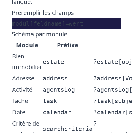
langue.
Préremplir
les champs
Schéma par module
Module
Préfixe
Bien
estate
?estate[obj
immobilier
Adresse
address
?address[Vo
Activité
agentsLog
?agentsLog[
Tâche
task
?task[subje
Date
calendar
?calendar[s
Critère de
?
searchcriteria