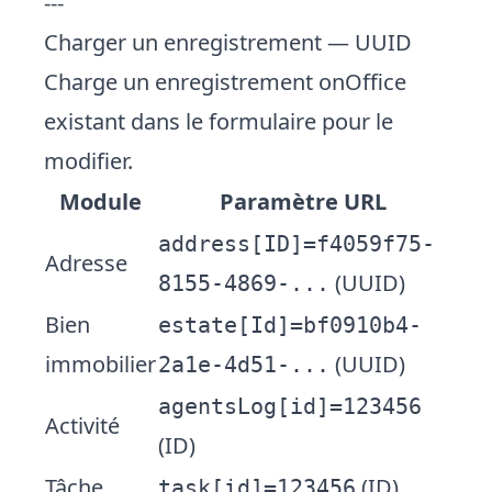
---
Charger un enregistrement — UUID
Charge un enregistrement onOffice
existant dans le formulaire pour le
modifier.
Module
Paramètre URL
address[ID]=f4059f75-
Adresse
(UUID)
8155-4869-...
Bien
estate[Id]=bf0910b4-
immobilier
(UUID)
2a1e-4d51-...
agentsLog[id]=123456
Activité
(ID)
Tâche
(ID)
task[id]=123456