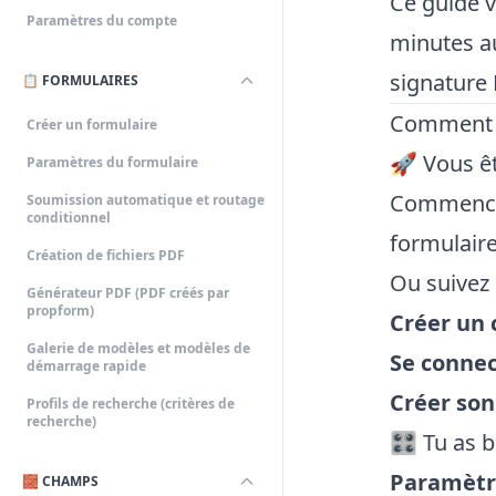
Ce guide v
Paramètres du compte
minutes au
signature 
📋 FORMULAIRES
Comment s
Créer un formulaire
🚀 Vous êt
Paramètres du formulaire
Commence
Soumission automatique et routage
conditionnel
formulaire
Création de fichiers PDF
Ou suivez 
Générateur PDF (PDF créés par
propform)
Créer un
Galerie de modèles et modèles de
Se connec
démarrage rapide
Créer son
Profils de recherche (critères de
recherche)
🎛 Tu as b
Paramètre
🧱 CHAMPS