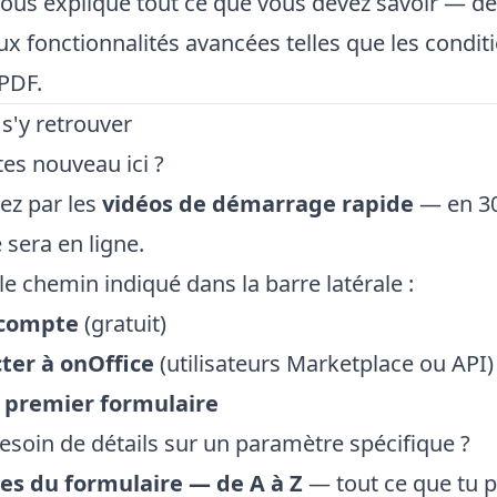
ous explique tout ce que vous devez savoir — de l
x fonctionnalités avancées telles que les condition
PDF.
'y retrouver
es nouveau ici ?
z par les
vidéos de démarrage rapide
— en 30
 sera en ligne.
le chemin indiqué dans la barre latérale :
 compte
(gratuit)
ter à onOffice
(utilisateurs Marketplace ou API)
 premier formulaire
esoin de détails sur un paramètre spécifique ?
s du formulaire — de A à Z
— tout ce que tu 