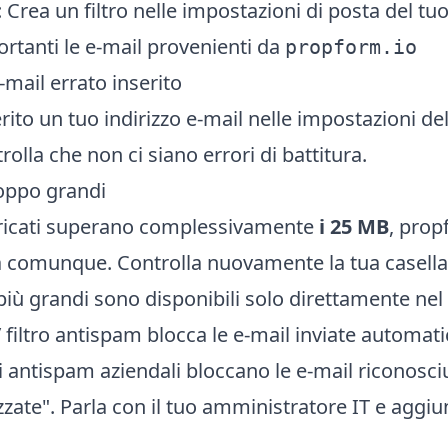
 Crea un filtro nelle impostazioni di posta del 
tanti le e-mail provenienti da
propform.io
-mail errato inserito
erito un tuo indirizzo e-mail nelle impostazioni de
rolla che non ci siano errori di battitura.
roppo grandi
caricati superano complessivamente
i 25 MB
, prop
a comunque. Controlla nuovamente la tua casella 
e più grandi sono disponibili solo direttamente nel 
l / filtro antispam blocca le e-mail inviate automa
tri antispam aziendali bloccano le e-mail riconosc
zate". Parla con il tuo amministratore IT e aggiu