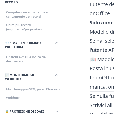
RECORD
L'utente d
onOffice.
Compilazione automatica e
caricamento dei record
Soluzione
Unire più record
(acquirente/proprietario)
Modello di
Se hai sel
📨 E-MAIL IN FORMATO
PROPFORM
l'utente A
Opzioni e-mail e logica dei
📖 Maggior
destinatari
Posta in u
📊 MONITORAGGIO E
In onOffic
WEBHOOK
manca, onO
Monitoraggio (GTM, pixel, Etracker)
Se nulla f
Webhook
Scrivici al
🔒 PROTEZIONE DEI DATI