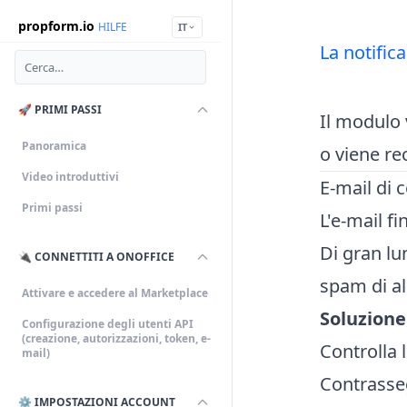
propform.io
HILFE
IT
La notifica
🚀 PRIMI PASSI
Il modulo v
Panoramica
o viene re
Video introduttivi
E-mail di 
Primi passi
L'e-mail fi
Di gran lu
🔌 CONNETTITI A ONOFFICE
spam di al
Attivare e accedere al Marketplace
Soluzione
Configurazione degli utenti API
(creazione, autorizzazioni, token, e-
Controlla 
mail)
Contrasse
⚙️ IMPOSTAZIONI ACCOUNT