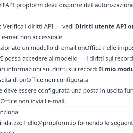
ell'API propform deve disporre dell'autorizzazione 
:
Verifica i diritti API — vedi
Diritti utente API o
 e-mail non accessibile
ezionato un modello di email onOffice nelle impos
PI possa accedere al modello — i diritti sui reco
i informazioni sui diritti sui record:
Il mio modu
scita di onOffice non configurata
e deve essere configurata una posta in uscita funzi
ffice non invia l'e-mail.
unziona
l'indirizzo
hello@propform.io
fornendo le seguenti