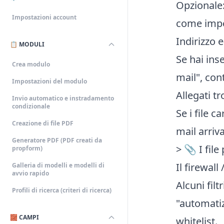
Opzionale:
Impostazioni account
come impor
Indirizzo e
📋 MODULI
Se hai ins
Crea modulo
mail", cont
Impostazioni del modulo
Allegati t
Invio automatico e instradamento
condizionale
Se i file 
Creazione di file PDF
mail arriv
Generatore PDF (PDF creati da
> 📎 I fil
propform)
Il firewal
Galleria di modelli e modelli di
avvio rapido
Alcuni fil
Profili di ricerca (criteri di ricerca)
"automatiz
🧱 CAMPI
whitelist.