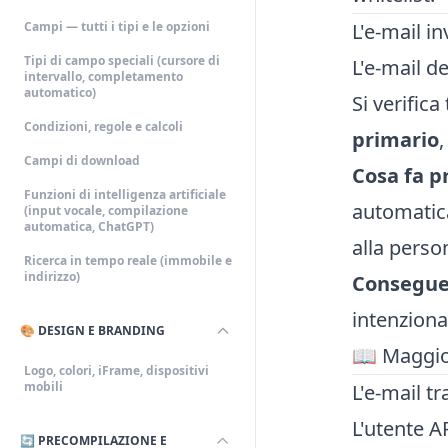
Campi — tutti i tipi e le opzioni
L'e-mail i
Tipi di campo speciali (cursore di
L'e-mail d
intervallo, completamento
automatico)
Si verific
Condizioni, regole e calcoli
primario
Campi di download
Cosa fa p
Funzioni di intelligenza artificiale
automati
(input vocale, compilazione
automatica, ChatGPT)
alla perso
Ricerca in tempo reale (immobile e
indirizzo)
Consegue
intenziona
🎨 DESIGN E BRANDING
📖 Maggior
Logo, colori, iFrame, dispositivi
mobili
L'e-mail t
L'utente AP
🔄 PRECOMPILAZIONE E