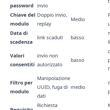
password
invio
Chiave del
Doppio invio,
Medio
modulo
replay
Data di
link scaduti
basso
scadenza
l
Valori
invio non
basso
consentiti
autorizzato
l
Manipolazione
Filtro per
UUID, fuga di
medio
modulo
dati
Richiesta
Requisito