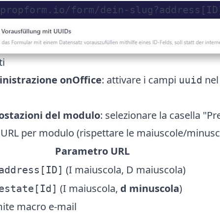
ti
istrazione onOffice
: attivare i campi
nel
uuid
stazioni del modulo
: selezionare la casella "
URL per modulo (rispettare le maiuscole/minusc
Parametro URL
(I maiuscola, D maiuscola)
address[ID]
(I maiuscola,
d minuscola
)
estate[Id]
ite macro e-mail