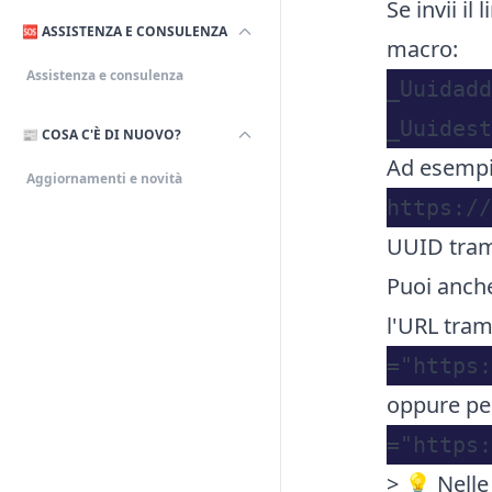
Se invii i
🆘 ASSISTENZA E CONSULENZA
macro:
Assistenza e consulenza
_Uuidadd
📰 COSA C'È DI NUOVO?
Ad esempio
Aggiornamenti e novità
UUID tram
Puoi anch
l'URL tram
oppure per
> 💡 Nelle