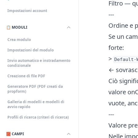
Filtro — q
Impostazioni account
---
Ordine e p
📋 MODULI
Se un camp
Crea modulo
forte:
Impostazioni del modulo
>
Default-
Invio automatico e instradamento
condizionale
← sovrasc
Creazione di file PDF
Ciò signif
Generatore PDF (PDF creati da
valore onOf
propform)
vuote, anc
Galleria di modelli e modelli di
avvio rapido
---
Profili di ricerca (criteri di ricerca)
Valore pre
🧱 CAMPI
Nelle impo