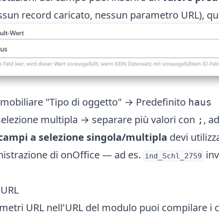
sun record caricato, nessun parametro URL), qu
obiliare "Tipo di oggetto" → Predefinito
haus
elezione multipla → separare più valori con
, a
;
campi a selezione singola/multipla
devi utilizz
istrazione di onOffice — ad es.
inv
ind_Schl_2759
 URL
ametri URL nell'URL del modulo puoi compilare i