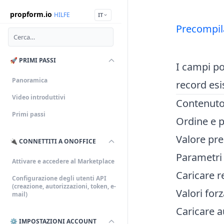
propform.io
HILFE
IT
Precompil
🚀 PRIMI PASSI
I campi p
Panoramica
record esi
Video introduttivi
Contenut
Primi passi
Ordine e p
Valore pre
🔌 CONNETTITI A ONOFFICE
Parametri
Attivare e accedere al Marketplace
Caricare 
Configurazione degli utenti API
(creazione, autorizzazioni, token, e-
Valori forz
mail)
Caricare a
⚙️ IMPOSTAZIONI ACCOUNT