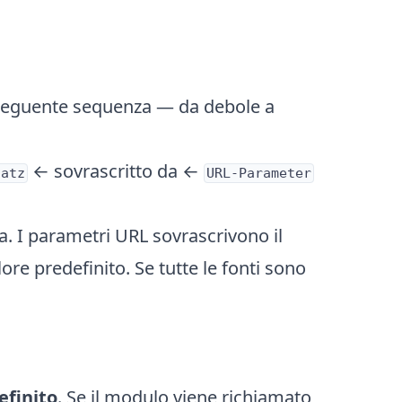
a seguente sequenza — da debole a
← sovrascritto da ←
satz
URL-Parameter
a. I parametri URL sovrascrivono il
lore predefinito. Se tutte le fonti sono
efinito
. Se il modulo viene richiamato