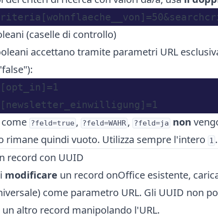
eani (caselle di controllo)
ooleani accettano tramite parametri URL esclus
"false"):
[opt_in]=1

ri come
,
,
non
vengo
?feld=true
?feld=WAHR
?feld=ja
 rimane quindi vuoto. Utilizza sempre l'intero
.
1
un record con UUID
ri
modificare
un record onOffice esistente, carica
niversale) come parametro URL. Gli UUID non p
 un altro record manipolando l'URL.