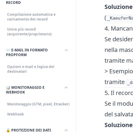
RECORD
Soluzione
Compilazione automatica e
(
_KaeuferN
caricamento dei record
4. Mancano
Unire più record
(acquirente/proprietario)
Se deside
nella masc
📨 E-MAIL IN FORMATO
PROPFORM
tramite m
Opzioni e-mail e logica dei
> Esempio
destinatari
tramite
_d
📊 MONITORAGGIO E
5. Il reco
WEBHOOK
Se il modu
Monitoraggio (GTM, pixel, Etracker)
del salvat
Webhook
Soluzione
🔒 PROTEZIONE DEI DATI