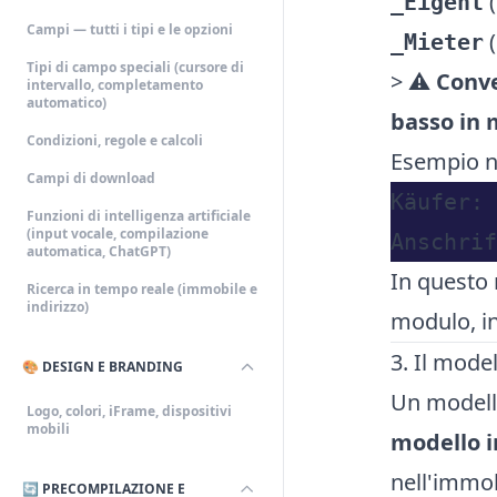
_Eigent
Campi — tutti i tipi e le opzioni
_Mieter
Tipi di campo speciali (cursore di
> ⚠️
Conve
intervallo, completamento
automatico)
basso in
Condizioni, regole e calcoli
Esempio n
Campi di download
Käufer: 
Funzioni di intelligenza artificiale
(input vocale, compilazione
automatica, ChatGPT)
In questo 
Ricerca in tempo reale (immobile e
indirizzo)
modulo, in
3. Il mode
🎨 DESIGN E BRANDING
Un modell
Logo, colori, iFrame, dispositivi
mobili
modello 
nell'immo
🔄 PRECOMPILAZIONE E