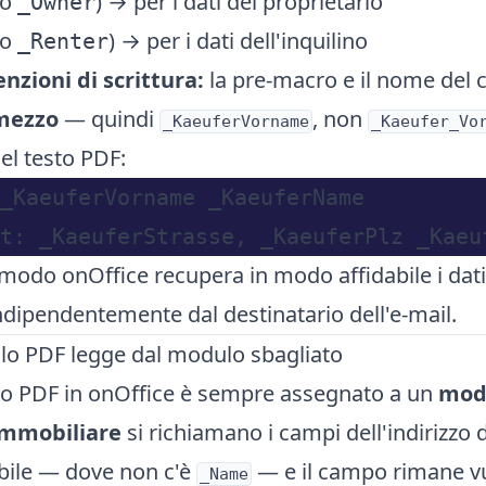
(o
) → per i dati del proprietario
_Owner
(o
) → per i dati dell'inquilino
_Renter
nzioni di scrittura:
la pre-macro e il nome del 
 mezzo
— quindi
, non
_KaeuferVorname
_Kaeufer_Vo
el testo PDF:
_KaeuferVorname _KaeuferName

modo onOffice recupera in modo affidabile i dati 
dipendentemente dal destinatario dell'e-mail.
llo PDF legge dal modulo sbagliato
o PDF in onOffice è sempre assegnato a un
mod
immobiliare
si richiamano i campi dell'indirizzo
bile — dove non c'è
— e il campo rimane v
_Name