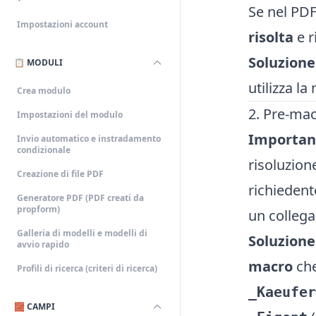
Se nel PDF
Impostazioni account
risolta
e r
Soluzione
📋 MODULI
utilizza l
Crea modulo
2. Pre-mac
Impostazioni del modulo
Important
Invio automatico e instradamento
condizionale
risoluzion
Creazione di file PDF
richiedent
Generatore PDF (PDF creati da
propform)
un collega
Galleria di modelli e modelli di
Soluzione
avvio rapido
macro
che
Profili di ricerca (criteri di ricerca)
_Kaeufer
🧱 CAMPI