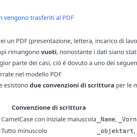
on vengono trasferiti al PDF
i un PDF (presentazione, lettera, incarico di lav
mpi rimangono
vuoti
, nonostante i dati siano sta
ior parte dei casi, ciò è dovuto a uno dei seguent
rrate nel modello PDF
ce esistono
due convenzioni di scrittura
per le 
Convenzione di scrittura
CamelCase con iniziale maiuscola
,
_Name
_Vorn
e
Tutto minuscolo
,
_objektart