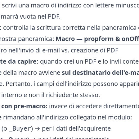
 scrivi una macro di indirizzo con lettere minusc
imarrà vuota nel PDF.
:
controlla la scrittura corretta nella panoramica
a nostra panoramica:
Macro — propform & onOff
ro nell'invio di e-mail vs. creazione di PDF
e da capire:
quando crei un PDF e lo invii cont
e della macro avviene
sul destinatario dell'e-ma
e. Pertanto, i campi dell'indirizzo possono apparire
 interno e non il richiedente stesso.
 con pre-macro:
invece di accedere direttamente 
 rimandano all'indirizzo collegato nel modulo:
(o
) → per i dati dell'acquirente
_Buyer