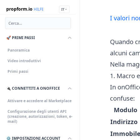
propform.io
HILFE
IT
I valori n
🚀 PRIMI PASSI
Quando cre
Panoramica
alcuni ca
Video introduttivi
Nella magg
Primi passi
1. Macro e
In onOffi
🔌 CONNETTITI A ONOFFICE
confuse:
Attivare e accedere al Marketplace
Modulo
Configurazione degli utenti API
(creazione, autorizzazioni, token, e-
Indirizzo
mail)
Immobil
⚙️ IMPOSTAZIONI ACCOUNT