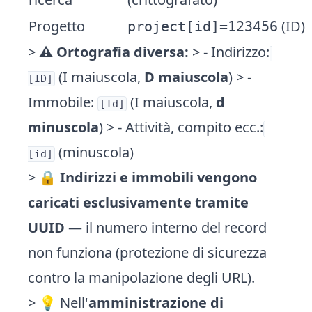
Progetto
(ID)
project[id]=123456
> ⚠️
Ortografia diversa:
> - Indirizzo:
(I maiuscola,
D maiuscola
) > -
[ID]
Immobile:
(I maiuscola,
d
[Id]
minuscola
) > - Attività, compito ecc.:
(minuscola)
[id]
> 🔒
Indirizzi e immobili vengono
caricati esclusivamente tramite
UUID
— il numero interno del record
non funziona (protezione di sicurezza
contro la manipolazione degli URL).
> 💡 Nell'
amministrazione di