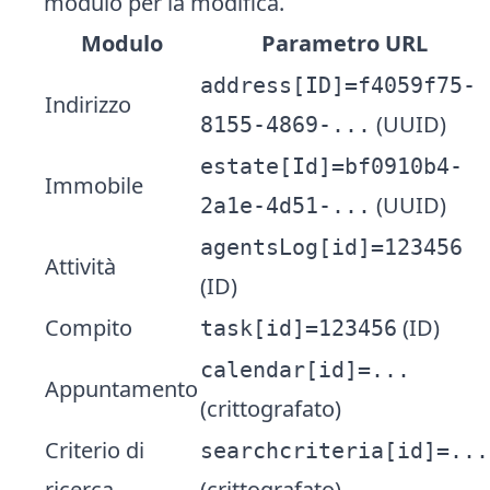
modulo per la modifica.
Modulo
Parametro URL
address[ID]=f4059f75-
Indirizzo
(UUID)
8155-4869-...
estate[Id]=bf0910b4-
Immobile
(UUID)
2a1e-4d51-...
agentsLog[id]=123456
Attività
(ID)
Compito
(ID)
task[id]=123456
calendar[id]=...
Appuntamento
(crittografato)
Criterio di
searchcriteria[id]=...
ricerca
(crittografato)