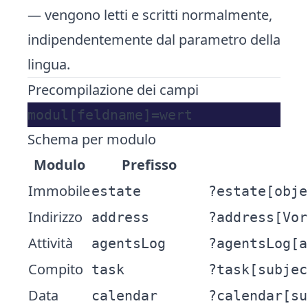
— vengono letti e scritti normalmente,
indipendentemente dal parametro della
lingua.
Precompilazione dei campi
Schema per modulo
Modulo
Prefisso
Immobile
estate
?estate[obje
Indirizzo
address
?address[Vor
Attività
agentsLog
?agentsLog[a
Compito
task
?task[subjec
Data
calendar
?calendar[su