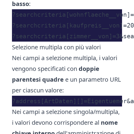
basso
:
?searchcriteria[wohnflaeche__von]=
?searchcriteria[kaufpreis__von]=20
Selezione multipla con più valori
Nei campi a selezione multipla, i valori
vengono specificati con
doppie
parentesi quadre
e un parametro URL
per ciascun valore:
Nei campi a selezione singola/multipla,
i valori devono corrispondere al
nome
chiave interno
dell'amministrazione di