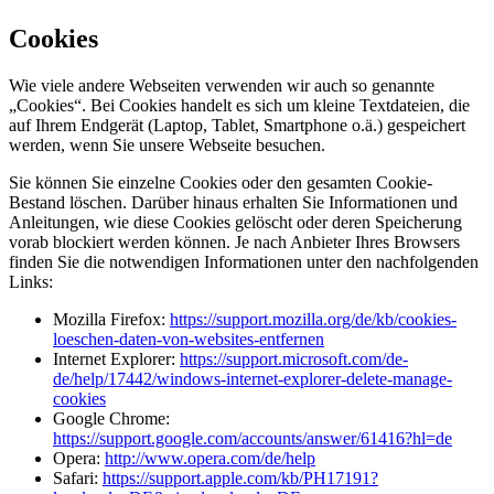
Cookies
Wie viele andere Webseiten verwenden wir auch so genannte
„Cookies“. Bei Cookies handelt es sich um kleine Textdateien, die
auf Ihrem Endgerät (Laptop, Tablet, Smartphone o.ä.) gespeichert
werden, wenn Sie unsere Webseite besuchen.
Sie können Sie einzelne Cookies oder den gesamten Cookie-
Bestand löschen. Darüber hinaus erhalten Sie Informationen und
Anleitungen, wie diese Cookies gelöscht oder deren Speicherung
vorab blockiert werden können. Je nach Anbieter Ihres Browsers
finden Sie die notwendigen Informationen unter den nachfolgenden
Links:
Mozilla Firefox:
https://support.mozilla.org/de/kb/cookies-
loeschen-daten-von-websites-entfernen
Internet Explorer:
https://support.microsoft.com/de-
de/help/17442/windows-internet-explorer-delete-manage-
cookies
Google Chrome:
https://support.google.com/accounts/answer/61416?hl=de
Opera:
http://www.opera.com/de/help
Safari:
https://support.apple.com/kb/PH17191?