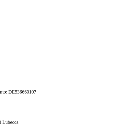
ggiunto: DE536660107
di Lubecca