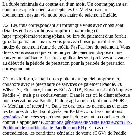
La durée minimale du contrat est d’un mois. Un contrat payant est
conclu dès que le client a accepté les CGV et souscrit un
abonnement payant via notre prestataire de paiement Paddle.
7.2. Les frais correspondant au forfait que vous avez choisi sont
détaillés et fixés sur https://propform.io/#pricing et
https://propform.io/settings/plans, ou lors du paiement d'un forfait
(prix toujours hors taxes). Vous pouvez choisir parmi différents
modes de paiement (carte de crédit, PayPal) lors du paiement. Vous
devez vous assurer que votre moyen de paiement dispose d'une
couverture suffisante. Les frais applicables sont prélevés à l'avance
au début de la période de prestation pour la période de prestation
correspondante.
7.3. maklerform, en tant qu’exploitant du logiciel propform.io,
collabore avec le prestataire de services de paiement Paddle, 70
Wilson St, Finsbury, Londres EC2A 2DB, Royaume-Uni (ci-après «
Paddle »), mais pas exclusivement. Dans le cas où le client effectue
une réservation via Paddle, Paddle agit alors en tant que « MOR »
(« Merchant of record »). Dans ce cas, tous les paiements et toutes
les factures du client sont gérés par Paddle.com. Les conditions
générales
énoncées séparément par Paddle avant la conclusion du
contrat s’appliquent (
Conditions générales de vente Paddle.com EN
,
Politique de confidentialité Paddle.com EN
). En cas de
contradiction, les conditions générales de vente (CGV) de Paddle