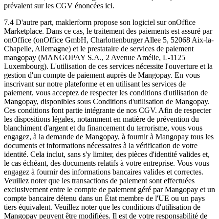
prévalent sur les CGV énoncées ici.
7.4 D'autre part, maklerform propose son logiciel sur onOffice
Marketplace. Dans ce cas, le traitement des paiements est assuré par
onOffice (onOffice GmbH, Charlottenburger Allee 5, 52068 Aix-la-
Chapelle, Allemagne) et le prestataire de services de paiement
mangopay (MANGOPAY S.A., 2 Avenue Amélie, L-1125
Luxembourg). L'utilisation de ces services nécessite l'ouverture et la
gestion d'un compte de paiement auprès de Mangopay. En vous
inscrivant sur notre plateforme et en utilisant les services de
paiement, vous acceptez de respecter les conditions d'utilisation de
Mangopay, disponibles sous Conditions d'utilisation de Mangopay.
Ces conditions font partie intégrante de nos CGV. Afin de respecter
les dispositions légales, notamment en matière de prévention du
blanchiment d'argent et du financement du terrorisme, vous vous
engagez, à la demande de Mangopay, à fournir à Mangopay tous les
documents et informations nécessaires à la vérification de votre
identité. Cela inclut, sans s'y limiter, des pièces d'identité valides et,
le cas échéant, des documents relatifs à votre entreprise. Vous vous
engagez à fournir des informations bancaires valides et correctes.
Veuillez noter que les transactions de paiement sont effectuées
exclusivement entre le compte de paiement géré par Mangopay et un
compte bancaire détenu dans un État membre de l'UE ou un pays
tiers équivalent. Veuillez noter que les conditions d'utilisation de
Mangopay peuvent être modifiées. Il est de votre responsabilité de