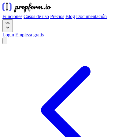
Funciones
Casos de uso
Precios
Blog
Documentación
es
Login
Empieza gratis